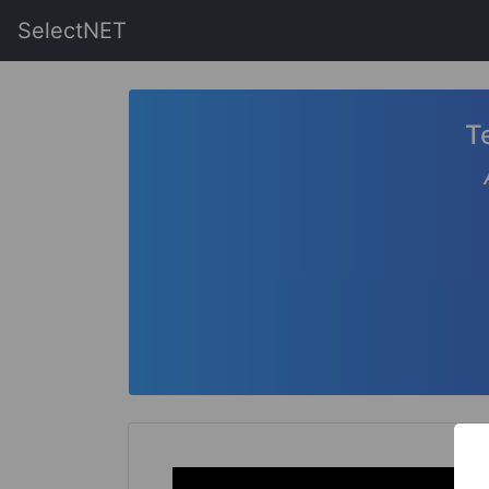
SelectNET
T