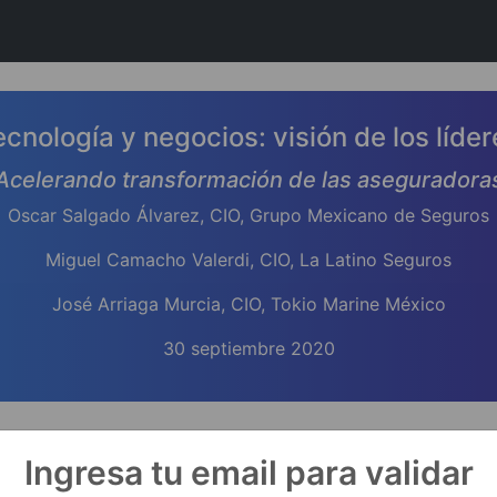
ecnología y negocios: visión de los líder
Acelerando transformación de las aseguradora
Oscar Salgado Álvarez, CIO, Grupo Mexicano de Seguros
Miguel Camacho Valerdi, CIO, La Latino Seguros
José Arriaga Murcia, CIO, Tokio Marine México
30 septiembre 2020
Ingresa tu email para validar